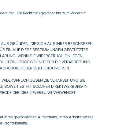
 widerrufen. Die Rechtmäßigkeit der bis zum Widerruf
T, AUS GRÜNDEN, DIE SICH AUS IHRER BESONDEREN
FÜR EIN AUF DIESE BESTIMMUNGEN GESTÜTZTES
KLÄRUNG. WENN SIE WIDERSPRUCH EINLEGEN,
SCHUTZWÜRDIGE GRÜNDE FÜR DIE VERARBEITUNG
, AUSÜBUNG ODER VERTEIDIGUNG VON
T WIDERSPRUCH GEGEN DIE VERARBEITUNG SIE
, SOWEIT ES MIT SOLCHER DIREKTWERBUNG IN
ZWECKE DER DIREKTWERBUNG VERWENDET
at ihres gewöhnlichen Aufenthalts, ihres Arbeitsplatzes
er Rechtsbehelfe.