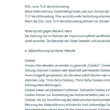
SSL- bzw. TLS-Verschlüsselung
Diese Seite nutzt aus Sicherheitsgründen und zum Schutz der Ü
TLS Verschlüsselung. Eine verschlüsselte Verbindung erkennen 
Wenn die SSL- bzw. TLS-Verschlüsselung aktiviert ist, können d
Widerspruch gegen Werbe-E-Mails
Der Nutzung von im Rahmen der Impressumspflicht veröffentlic
widersprochen. Die Betreiber der Seiten behalten sich ausdrüc
4. Datenerfassung auf dieser Website
Cookies
Unsere Internetseiten verwenden so genannte „Cookies“. Cookie
Sitzung (Session-Cookies) oder dauerhaft (permanente Cookies
Ihrem Endgerät gespeichert, bis Sie diese selbst löschen oder
stammen (sog. Third-Party-Cookies). Third-Party-Cookies ermö
Zahlungsdienstleistungen).
Cookies haben verschiedene Funktionen. Zahlreiche Cookies sin
Cookies können zur Auswertung des Nutzerverhaltens oder z
Cookies, die zur Durchführung des elektronischen Kommunikati
Messung des Webpublikums) erforderlich sind (notwendige Cook
Websitebetreiber hat ein berechtigtes Interesse an der Speicher