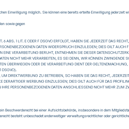
hen Einwilligung möglich. Sie können eine bereits erteilte Einwilligung jederzeit
len sowie gegen
6 ABS. 1 LIT. E ODER F DSGVO ERFOLGT, HABEN SIE JEDERZEIT DAS RECH
PERSONENBEZOGENEN DATEN WIDERSPRUCH EINZULEGEN; DIES GILT AUCH 
NEN EINE VERARBEITUNG BERUHT, ENTNEHMEN SIE DIESER DATENSCHUTZER
TEN NICHT MEHR VERARBEITEN, ES SEI DENN, WIR KÖNNEN ZWINGENDE 
HEITEN ÜBERWIEGEN ODER DIE VERARBEITUNG DIENT DER GELTENDMACHUNG
1 DSGVO).
UM DIREKTWERBUNG ZU BETREIBEN, SO HABEN SIE DAS RECHT, JEDERZEI
DERARTIGER WERBUNG EINZULEGEN; DIES GILT AUCH FÜR DAS PROFILING
EN IHRE PERSONENBEZOGENEN DATEN ANSCHLIESSEND NICHT MEHR ZUM 
ein Beschwerderecht bei einer Aufsichtsbehörde, insbesondere in dem Mitgliedsta
echt besteht unbeschadet anderweitiger verwaltungsrechtlicher oder gerichtlich