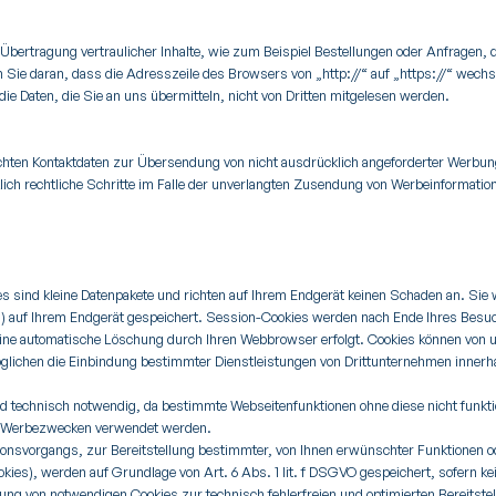
bertragung vertraulicher Inhalte, wie zum Beispiel Bestellungen oder Anfragen, d
Sie daran, dass die Adresszeile des Browsers von „http://“ auf „https://“ wech
ie Daten, die Sie an uns übermitteln, nicht von Dritten mitgelesen werden.
hten Kontaktdaten zur Übersendung von nicht ausdrücklich angeforderter Werbung
klich rechtliche Schritte im Falle der unverlangten Zusendung von Werbeinformati
s sind kleine Datenpakete und richten auf Ihrem Endgerät keinen Schaden an. Sie
) auf Ihrem Endgerät gespeichert. Session-Cookies werden nach Ende Ihres Besuc
 eine automatische Löschung durch Ihren Webbrowser erfolgt. Cookies können von 
glichen die Einbindung bestimmter Dienstleistungen von Drittunternehmen innerh
d technisch notwendig, da bestimmte Webseitenfunktionen ohne diese nicht funkti
u Werbezwecken verwendet werden.
onsvorgangs, zur Bereitstellung bestimmter, von Ihnen erwünschter Funktionen od
ies), werden auf Grundlage von Art. 6 Abs. 1 lit. f DSGVO gespeichert, sofern k
ung von notwendigen Cookies zur technisch fehlerfreien und optimierten Bereitstel