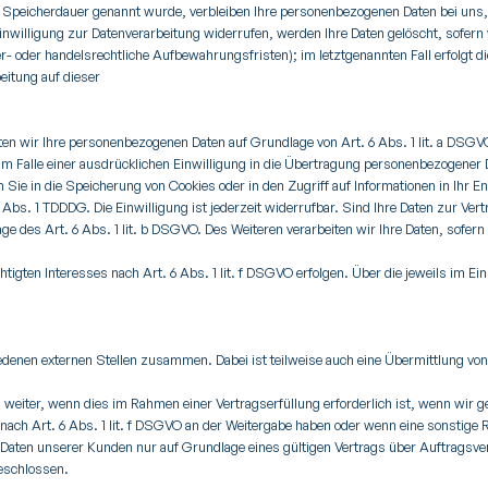
e Speicherdauer genannt wurde, verbleiben Ihre personenbezogenen Daten bei uns, 
nwilligung zur Datenverarbeitung widerrufen, werden Ihre Daten gelöscht, sofern 
- oder handelsrechtliche Aufbewahrungsfristen); im letztgenannten Fall erfolgt di
itung auf dieser
eiten wir Ihre personenbezogenen Daten auf Grundlage von Art. 6 Abs. 1 lit. a DSGV
m Falle einer ausdrücklichen Einwilligung in die Übertragung personenbezogener Da
ie in die Speicherung von Cookies oder in den Zugriff auf Informationen in Ihr End
 Abs. 1 TDDDG. Die Einwilligung ist jederzeit widerrufbar. Sind Ihre Daten zur Ver
e des Art. 6 Abs. 1 lit. b DSGVO. Des Weiteren verarbeiten wir Ihre Daten, sofern 
igten Interesses nach Art. 6 Abs. 1 lit. f DSGVO erfolgen. Über die jeweils im Ei
edenen externen Stellen zusammen. Dabei ist teilweise auch eine Übermittlung vo
eiter, wenn dies im Rahmen einer Vertragserfüllung erforderlich ist, wenn wir ges
 nach Art. 6 Abs. 1 lit. f DSGVO an der Weitergabe haben oder wenn eine sonstige
Daten unserer Kunden nur auf Grundlage eines gültigen Vertrags über Auftragsver
eschlossen.