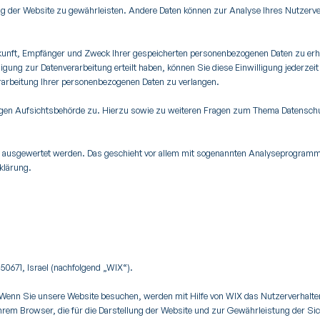
llung der Website zu gewährleisten. Andere Daten können zur Analyse Ihres Nutzer
rkunft, Empfänger und Zweck Ihrer gespeicherten personenbezogenen Daten zu erha
igung zur Datenverarbeitung erteilt haben, können Sie diese Einwilligung jederze
arbeitung Ihrer personenbezogenen Daten zu verlangen.
igen Aufsichtsbehörde zu. Hierzu sowie zu weiteren Fragen zum Thema Datenschu
h ausgewertet werden. Das geschieht vor allem mit sogenannten Analyseprogrammen
klärung.
350671, Israel (nachfolgend „WIX“).
 Wenn Sie unsere Website besuchen, werden mit Hilfe von WIX das Nutzerverhalte
hrem Browser, die für die Darstellung der Website und zur Gewährleistung der Sich