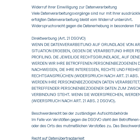
Widerruf Ihrer Einwilligung zur Datenverarbeitung
Viele Datenverarbeitungsvorgänge sind nur mit Ihrer ausdrücklic
erfolgten Datenverarbeitung bleibt vom Widerruf unberührt.
Widerspruchsrecht gegen die Datenerhebung in besonderen Fäl
Direktwerbung (Art. 21 DSGVO)
WENN DIE DATENVERARBEITUNG AUF GRUNDLAGE VON ART. 
SITUATION ERGEBEN, GEGEN DIE VERARBEITUNG IHRER 
PROFILING. DIE JEWEILIGE RECHTSGRUNDLAGE, AUF DE
WERDEN WIR IHRE BETROFFENEN PERSONENBEZOGENEN DA
NACHWEISEN, DIE IHRE INTERESSEN, RECHTE UND FREI
RECHTSANSPRÜCHEN (WIDERSPRUCH NACH ART. 21 ABS. 
WERDEN IHRE PERSONENBEZOGENEN DATEN VERARBEITET, 
BETREFFENDER PERSONENBEZOGENER DATEN ZUM ZWECKE 
VERBINDUNG STEHT. WENN SIE WIDERSPRECHEN, WERD
(WIDERSPRUCH NACH ART. 21 ABS. 2 DSGVO).
Beschwerderecht bei der zuständigen Aufsichtsbehörde
Im Falle von Verstößen gegen die DSGVO steht den Betroffenen 
oder des Orts des mutmaßlichen Verstoßes zu. Das Beschwerder
Recht auf Datenübertragbarkeit