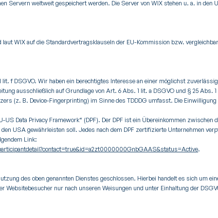
nen Servern weltweit gespeichert werden. Die Server von WIX stehen u. a. in den
d laut WIX auf die Standardvertragsklauseln der EU-Kommission bzw. vergleichbar
 lit. f DSGVO. Wir haben ein berechtigtes Interesse an einer möglichst zuverlässi
eitung ausschließlich auf Grundlage von Art. 6 Abs. 1 lit. a DSGVO und § 25 Abs. 
zers (z. B. Device-Fingerprinting) im Sinne des TDDDG umfasst. Die Einwilligung i
EU-US Data Privacy Framework“ (DPF). Der DPF ist ein Übereinkommen zwischen d
den USA gewährleisten soll. Jedes nach dem DPF zertifizierte Unternehmen verpf
olgendem Link:
/participantdetail?contact=true&id=a2zt0000000GnbGAAS&status=Active
.
Nutzung des oben genannten Dienstes geschlossen. Hierbei handelt es sich um ein
rer Websitebesucher nur nach unseren Weisungen und unter Einhaltung der DSGVO