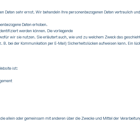
hen Daten sehr ernst. Wir behandeln Ihre personenbezogenen Daten vertraulich un
nenbezogene Daten erhoben.
entifiziert werden können. Die vorliegende
wofür wir sie nutzen. Sie erläutert auch, wie und zu welchem Zweck das geschieh
z. B. bei der Kommunikation per E-Mail) Sicherheitslücken aufweisen kann. Ein lück
ebsite ist:
agement
son, die allein oder gemeinsam mit anderen über die Zwecke und Mittel der Verarbei