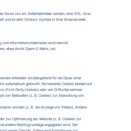
ie Sie an uns als Seitenbetreiber senden, eine SSL- bzw.
selt und an dem Schloss-Symbol in Ihrer Browserzeile.
 und Informationsmaterialien wird hiermit
onen, etwa durch Spam-E-Mails, vor.
 werden entweder vorübergehend für die Dauer einer
hs automatisch gelöscht. Permanente Cookies bleiben auf
uns (First-Party-Cookies) oder von Drittunternehmen
alb von Webseiten (z. B. Cookies zur Abwicklung von
onieren würden (z. B. die Anzeige von Videos). Andere
er zur Optimierung der Website (z. B. Cookies zur
eine andere Rechtsgrundlage angegeben wird. Der
lung seiner Dienste. Sofern eine Einwilligung zur