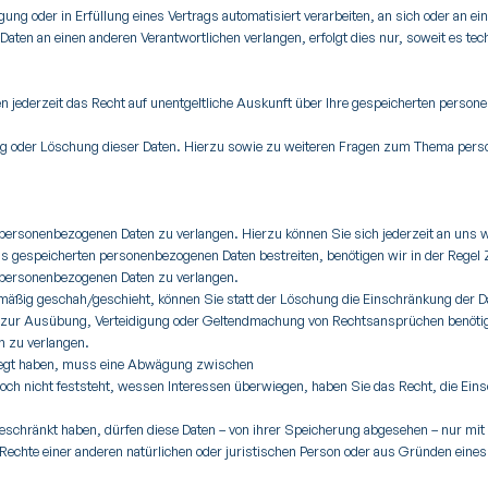
igung oder in Erfüllung eines Vertrags automatisiert verarbeiten, an sich oder an 
Daten an einen anderen Verantwortlichen verlangen, erfolgt dies nur, soweit es te
 jederzeit das Recht auf unentgeltliche Auskunft über Ihre gespeicherten perso
ung oder Löschung dieser Daten. Hierzu sowie zu weiteren Fragen zum Thema pers
r personenbezogenen Daten zu verlangen. Hierzu können Sie sich jederzeit an uns
 uns gespeicherten personenbezogenen Daten bestreiten, benötigen wir in der Regel
r personenbezogenen Daten zu verlangen.
äßig geschah/geschieht, können Sie statt der Löschung die Einschränkung der Da
h zur Ausübung, Verteidigung oder Geltendmachung von Rechtsansprüchen benötige
n zu verlangen.
legt haben, muss eine Abwägung zwischen
ch nicht feststeht, wessen Interessen überwiegen, haben Sie das Recht, die Ein
eschränkt haben, dürfen diese Daten – von ihrer Speicherung abgesehen – nur mi
chte einer anderen natürlichen oder juristischen Person oder aus Gründen eines 