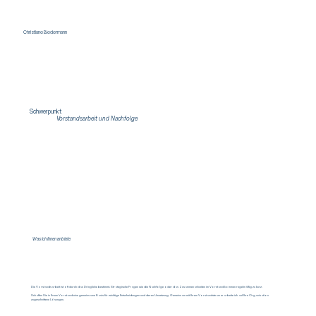
Christiane Biedermann
Schwerpunkt
Vorstandsarbeit und Nachfolge
Was ich Ihnen anbiete
Die Vorstandsarbeit ist oft durch das Dringliche bestimmt. Strategische Fragen wie die Nachfolge oder das Zusammenarbeiten im Vorstand kommen regelmäßig zu kurz.
Schaffen Sie in Ihrem Vorstand eine gemeinsame Basis für wichtige Entscheidungen und deren Umsetzung. Gemeinsam mit Ihrem Vorstandsteam erarbeite ich auf Ihre Organisation
zugeschnittene Lösungen.