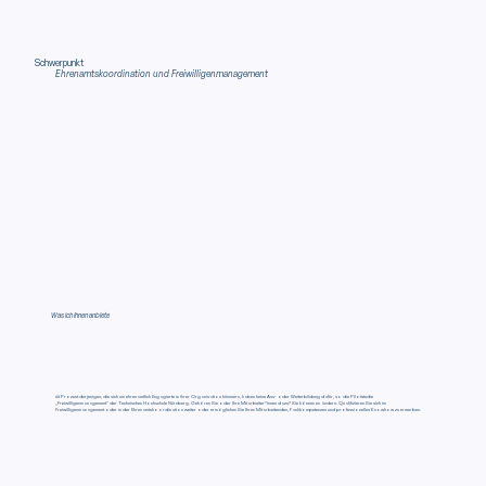
Schwerpunkt
Ehrenamtskoordination und Freiwilligenmanagement
Was ich Ihnen anbiete
65 Prozent derjenigen, die sich um ehrenamtlich Engagierte in ihrer Organisation kümmern, haben keine Aus- oder Weiterbildung dafür, so die Pilotstudie
„Freiwilligenmanagement“ der Technischen Hochschule Nürnberg. Gehören Sie oder Ihre Mitarbeiter*innen dazu? Sie können es ändern. Qualifizieren Sie sich im
Freiwilligenmanagement oder in der Ehrenamtskoordination weiter oder ermöglichen Sie Ihren Mitarbeitenden, Fachkompetenzen und professionelles Knowhow zu erwerben.