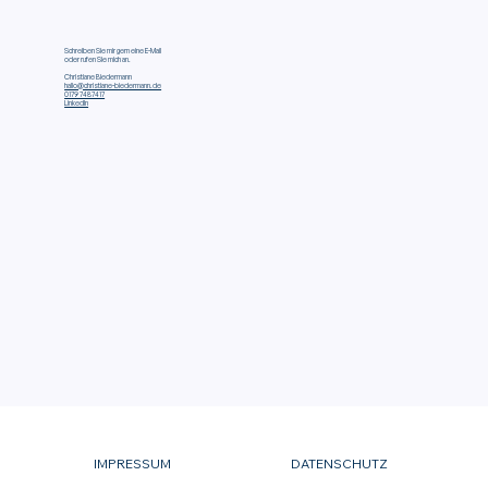
Schreiben Sie mir gern eine E-Mail
oder rufen Sie mich an.
Christiane Biedermann
hallo@christiane-biedermann.de
0179 7487417
LinkedIn
IMPRESSUM
DATENSCHUTZ