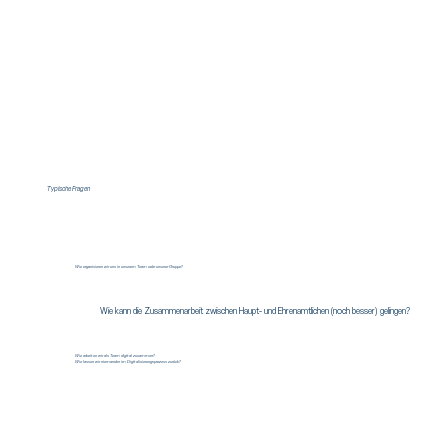
Typische Fragen
Wie organisieren wir uns in unserem Team oder unserer Gruppe?
Wie kann die Zusammenarbeit zwischen Haupt- und Ehrenamtlichen (noch besser) gelingen?
Wie arbeiten wir als Team digital zusammen?
Wie lassen wir niemanden im Digitalisierungsprozess zurück?