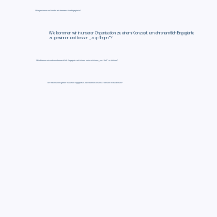
Wie gewinnen und binden wir ehrenamtlich Engagierte?
Wie kommen wir in unserer Organisation zu einem Konzept, um ehrenamtlich Engagierte
zu gewinnen und besser „zu pflegen“?
Wie können wir weitere ehrenamtlich Engagierte aktivieren und motivieren, „am Ball“ zu bleiben?
Wir haben einen großen Zulauf an Engagierten. Wie können unsere Strukturen mitwachsen?