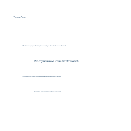
Typische Fragen
Wie finden wir geeignete Nachfolger*innen und jüngere Menschen für unseren Vorstand?
Wie organisieren wir unsere Vorstandsarbeit?
Wie kommen wir zu einer funktionierenden Aufgabenverteilung im Vorstand?
Wie arbeiten wir im Vorstand als Team zusammen?