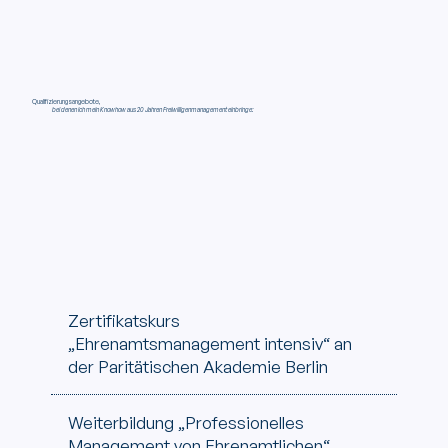
Qualifizierungsangebote,
bei denen ich mein Knowhow aus 20 Jahren Freiwilligenmanagement einbringe:
Zertifikatskurs
„Ehrenamtsmanagement intensiv“ an
der Paritätischen Akademie Berlin
Weiterbildung „Professionelles
Management von Ehrenamtlichen“