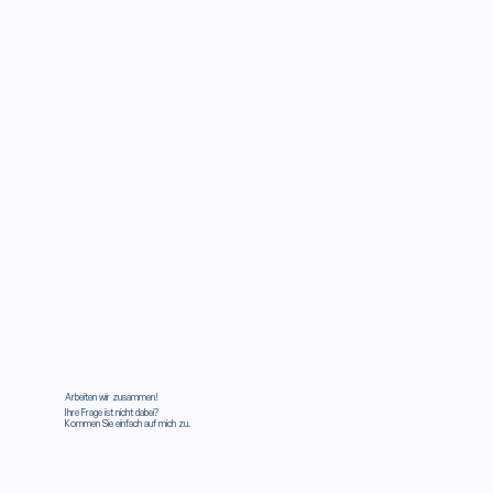
Arbeiten wir zusammen!
Ihre Frage ist nicht dabei?
Kommen Sie einfach auf mich zu.